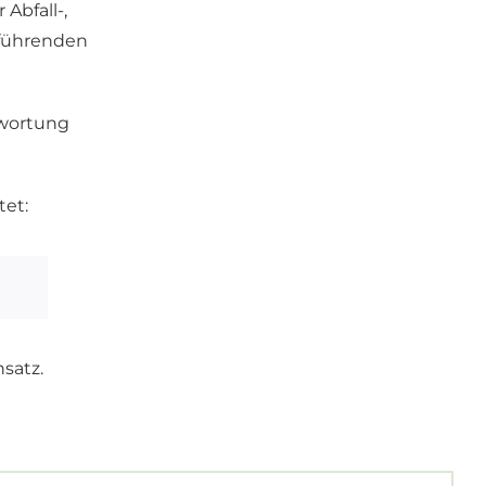
Abfall-,
rführenden
twortung
et:
satz.