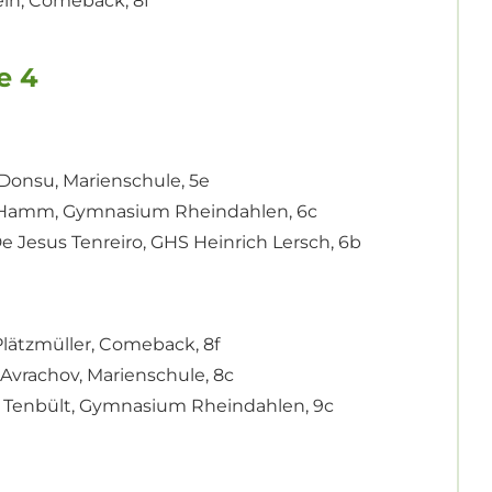
Klein, Comeback, 8f
e 4
i Donsu, Marienschule, 5e
ian Hamm, Gymnasium Rheindahlen, 6c
 De Jesus Tenreiro, GHS Heinrich Lersch, 6b
 Plätzmüller, Comeback, 8f
ia Avrachov, Marienschule, 8c
nia Tenbült, Gymnasium Rheindahlen, 9c