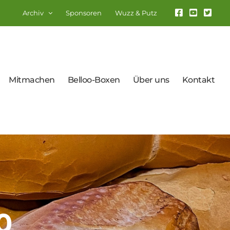
Archiv
Sponsoren
Wuzz & Putz
Mitmachen
Belloo-Boxen
Über uns
Kontakt
0