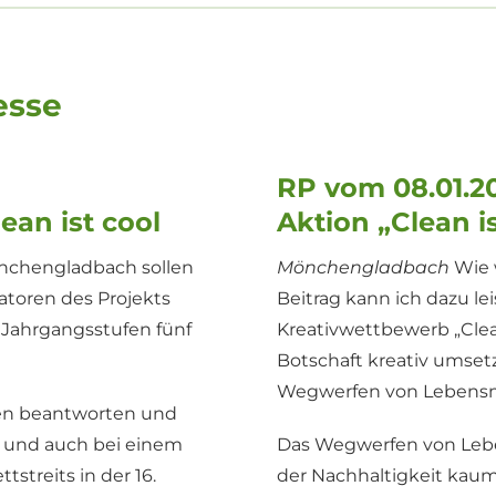
esse
RP vom 08.01.2
ean ist cool
Aktion „Clean is
önchengladbach sollen
Mönchengladbach
Wie 
atoren des Projekts
Beitrag kann ich dazu le
r Jahrgangsstufen fünf
Kreativwettbewerb „Clean 
Botschaft kreativ umsetz
Wegwerfen von Lebensmi
gen beantworten und
 und auch bei einem
Das Wegwerfen von Leben
treits in der 16.
der Nachhaltigkeit kaum 