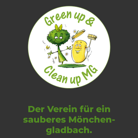
Der Verein für ein
sauberes Mönchen­
gladbach.